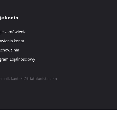
je konto
je zamówienia
awienia konta
echowalnia
gram Lojalnościowy
email:
kontakt@triathlonista.com