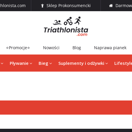
thlonista.com
Sklep Prokonsumencki
Darmowa
⭐Promocje⭐
Nowości
Blog
Naprawa pianek
Pływanie
Bieg
Suplementy i odżywki
Lifestyl