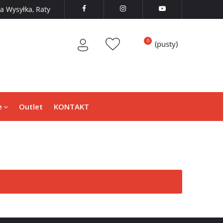
 Wysyłka, Raty



(pusty)
e
Outlet
KONTAKT