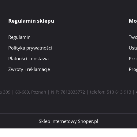
Regulamin sklepu
Mo
Regulamin
Two
Polityka prywatności
Ust
Płatności i dostawa
Prz
Zwroty i reklamacje
Pro
ka 309 | 60-689, Poznań | NIP: 7812033772 | telefon:
510 613 913
| 
Sklep internetowy Shoper.pl