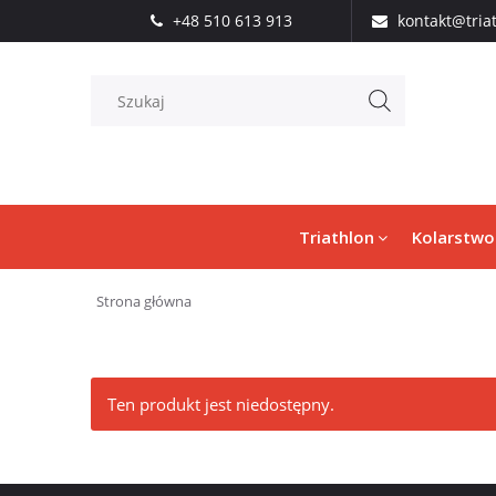
+48 510 613 913
kontakt@tria
Triathlon
Kolarstwo
Strona główna
Ten produkt jest niedostępny.