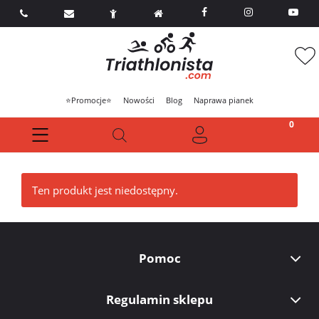



⭐Promocje⭐
Nowości
Blog
Naprawa pianek
Ten produkt jest niedostępny.
Pomoc
Regulamin sklepu