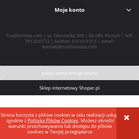
Moje konto
Triathlonista.com | ul. Obornicka 309 | 60-689, Poznań | NIP:
7812033772 | telefon:
510 613 913
| email:
kontakt@triathlonista.com
pokaż pełną wersję strony
Sklep internetowy Shoper.pl
Strona korzysta z plików cookies w celu realizacji usług i
zgodnie z
Polityką Plików Cookies
. Możesz określić
warunki przechowywania lub dostępu do plików
cookies w Twojej przeglądarce.