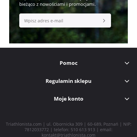
bieżąco z nowościami i promocjami.
Pomoc
Regulamin sklepu
Moje konto
Triathlonista.com | ul. Obornicka 309 | 60-689, Poznań | NIP:
7812033772 | telefon:
510 613 913
| email:
kontakt@triathlonista.com