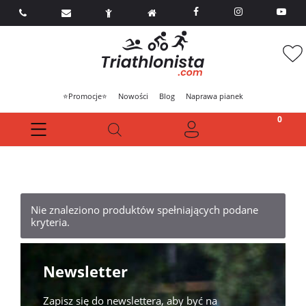



⭐Promocje⭐
Nowości
Blog
Naprawa pianek
Nie znaleziono produktów spełniających podane
kryteria.
Newsletter
Zapisz się do newslettera, aby być na