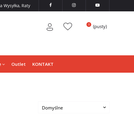
 Wysyłka, Raty



(pusty)
e
Outlet
KONTAKT