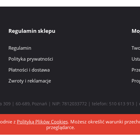
Regulamin sklepu
Mo
Regulamin
Two
Polityka prywatności
Ust
Płatności i dostawa
Prz
Zwroty i reklamacje
Pro
ka 309 | 60-689, Poznań | NIP: 7812033772 | telefon:
510 613 913
| 
godnie z
Polityką Plików Cookies
. Możesz określić warunki przec
przeglądarce.
Sklep internetowy Shoper.pl