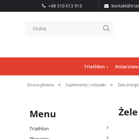
+48 510 613 913
kontakt@tria
Triathlon
Kolarstwo
»
»
Strona główna
Suplementy i odżywki
Żele energe
Żel
Menu
Triathlon
Pływanie