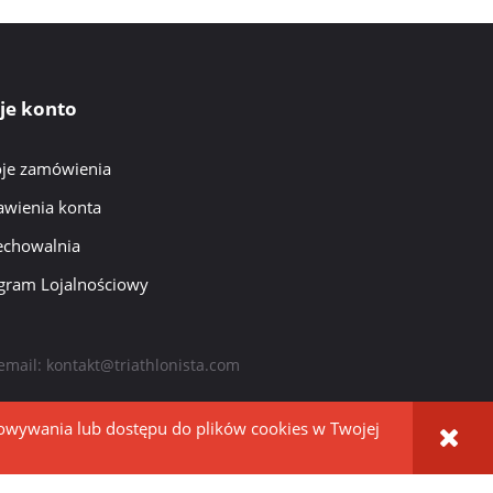
je konto
je zamówienia
awienia konta
echowalnia
gram Lojalnościowy
email:
kontakt@triathlonista.com
howywania lub dostępu do plików cookies w Twojej