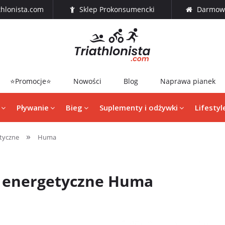
thlonista.com
Sklep Prokonsumencki
Darmowa
⭐Promocje⭐
Nowości
Blog
Naprawa pianek
Pływanie
Bieg
Suplementy i odżywki
Lifestyl
»
tyczne
Huma
e energetyczne Huma