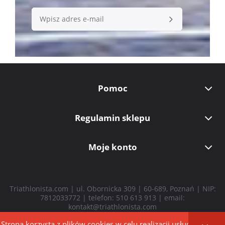
Pomoc
Regulamin sklepu
Moje konto
Triathlonista.com | ul. Obornicka 309 | 60-689, Poznań | NIP:
7812033772 | telefon:
510 613 913
| email:
kontakt@triathlonista.com
Strona korzysta z plików cookies w celu realizacji usług i