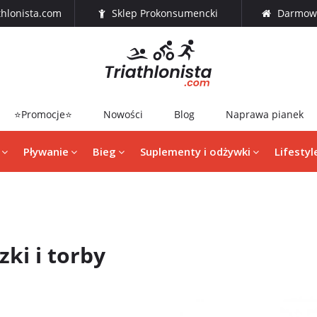
thlonista.com
Sklep Prokonsumencki
Darmowa
⭐Promocje⭐
Nowości
Blog
Naprawa pianek
Pływanie
Bieg
Suplementy i odżywki
Lifestyl
zki i torby