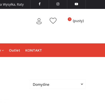
 Wysyłka, Raty



(pusty)
e
Outlet
KONTAKT