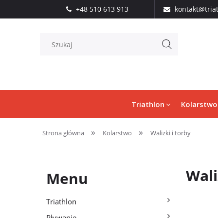
+48 510 613 913
kontakt@tria
Triathlon
Kolarstwo
»
»
Strona główna
Kolarstwo
Walizki i torby
Wali
Menu
Triathlon
Pływanie