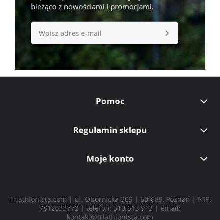
bieżąco z nowościami i promocjami.
Pomoc
Regulamin sklepu
Moje konto
Triathlonista.com | ul. Obornicka 309 | 60-689, Poznań | NIP:
7812033772 | telefon:
510 613 913
| email:
kontakt@triathlonista.com