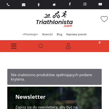



⭐Promocje⭐
Nowości
Blog
Naprawa pianek
Nie znaleziono produktów spełniających podane
kryteria.
Newsletter
Zapisz się do newslettera, aby być na