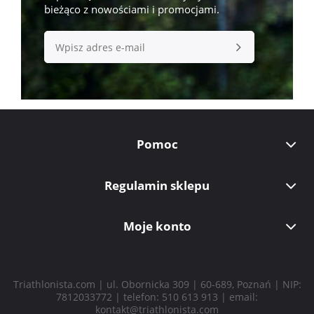
bieżąco z nowościami i promocjami.
Pomoc
Regulamin sklepu
Moje konto
Triathlonista.com | ul. Obornicka 309 | 60-689, Poznań | NIP:
7812033772 | telefon:
510 613 913
| email:
kontakt@triathlonista.com