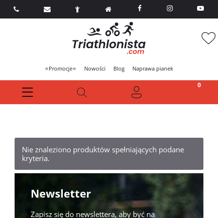



⭐Promocje⭐
Nowości
Blog
Naprawa pianek
Nie znaleziono produktów spełniających podane
kryteria.
Newsletter
Zapisz się do newslettera, aby być na