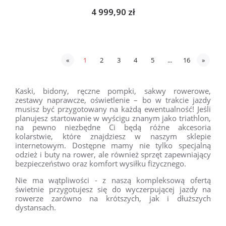
4 999,90 zł
«
1
2
3
4
5
...
16
»
Kaski, bidony, ręczne pompki, sakwy rowerowe,
zestawy naprawcze, oświetlenie – bo w trakcie jazdy
musisz być przygotowany na każdą ewentualność! Jeśli
planujesz startowanie w wyścigu znanym jako triathlon,
na pewno niezbędne Ci będą różne akcesoria
kolarstwie, które znajdziesz w naszym sklepie
internetowym. Dostępne mamy nie tylko specjalną
odzież i buty na rower, ale również sprzęt zapewniający
bezpieczeństwo oraz komfort wysiłku fizycznego.
Nie ma wątpliwości - z naszą kompleksową ofertą
świetnie przygotujesz się do wyczerpującej jazdy na
rowerze zarówno na krótszych, jak i dłuższych
dystansach.