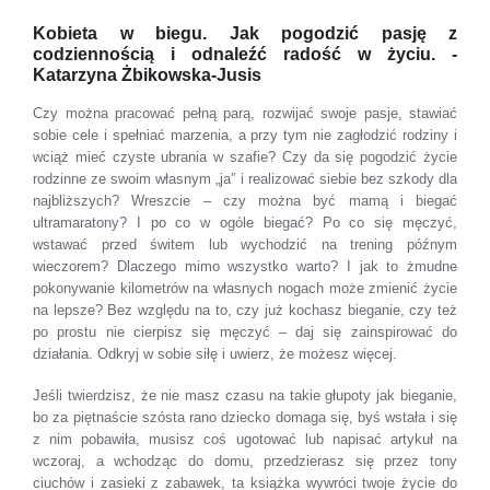
Kobieta w biegu. Jak pogodzić pasję z
codziennością i odnaleźć radość w życiu. -
Katarzyna Żbikowska-Jusis
Czy można pracować pełną parą, rozwijać swoje pasje, stawiać
sobie cele i spełniać marzenia, a przy tym nie zagłodzić rodziny i
wciąż mieć czyste ubrania w szafie? Czy da się pogodzić życie
rodzinne ze swoim własnym „ja” i realizować siebie bez szkody dla
najbliższych? Wreszcie – czy można być mamą i biegać
ultramaratony? I po co w ogóle biegać? Po co się męczyć,
wstawać przed świtem lub wychodzić na trening późnym
wieczorem? Dlaczego mimo wszystko warto? I jak to żmudne
pokonywanie kilometrów na własnych nogach może zmienić życie
na lepsze? Bez względu na to, czy już kochasz bieganie, czy też
po prostu nie cierpisz się męczyć – daj się zainspirować do
działania. Odkryj w sobie siłę i uwierz, że możesz więcej.
Jeśli twierdzisz, że nie masz czasu na takie głupoty jak bieganie,
bo za piętnaście szósta rano dziecko domaga się, byś wstała i się
z nim pobawiła, musisz coś ugotować lub napisać artykuł na
wczoraj, a wchodząc do domu, przedzierasz się przez tony
ciuchów i zasieki z zabawek, ta książka wywróci twoje życie do