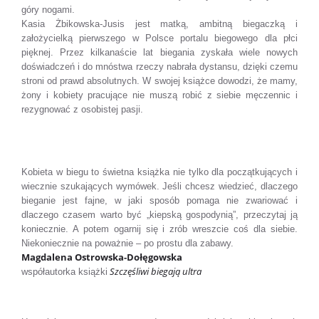
góry nogami.
Kasia Żbikowska-Jusis jest matką, ambitną biegaczką i
założycielką pierwszego w Polsce portalu biegowego dla płci
pięknej. Przez kilkanaście lat biegania zyskała wiele nowych
doświadczeń i do mnóstwa rzeczy nabrała dystansu, dzięki czemu
stroni od prawd absolutnych. W swojej książce dowodzi, że mamy,
żony i kobiety pracujące nie muszą robić z siebie męczennic i
rezygnować z osobistej pasji.
Kobieta w biegu to świetna książka nie tylko dla początkujących i
wiecznie szukających wymówek. Jeśli chcesz wiedzieć, dlaczego
bieganie jest fajne, w jaki sposób pomaga nie zwariować i
dlaczego czasem warto być „kiepską gospodynią”, przeczytaj ją
koniecznie. A potem ogarnij się i zrób wreszcie coś dla siebie.
Niekoniecznie na poważnie – po prostu dla zabawy.
Magdalena Ostrowska-Dołęgowska
Szczęśliwi biegają ultra
współautorka książki