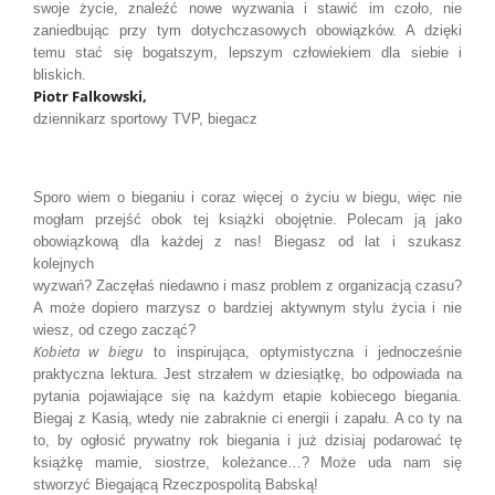
swoje życie, znaleźć nowe wyzwania i stawić im czoło, nie
zaniedbując przy tym dotychczasowych obowiązków. A dzięki
temu stać się bogatszym, lepszym człowiekiem dla siebie i
bliskich.
Piotr Falkowski,
dziennikarz sportowy TVP, biegacz
Sporo wiem o bieganiu i coraz więcej o życiu w biegu, więc nie
mogłam przejść obok tej książki obojętnie. Polecam ją jako
obowiązkową dla każdej z nas! Biegasz od lat i szukasz
kolejnych
wyzwań? Zaczęłaś niedawno i masz problem z organizacją czasu?
A może dopiero marzysz o bardziej aktywnym stylu życia i nie
wiesz, od czego zacząć?
Kobieta w biegu
to inspirująca, optymistyczna i jednocześnie
praktyczna lektura. Jest strzałem w dziesiątkę, bo odpowiada na
pytania pojawiające się na każdym etapie kobiecego biegania.
Biegaj z Kasią, wtedy nie zabraknie ci energii i zapału. A co ty na
to, by ogłosić prywatny rok biegania i już dzisiaj podarować tę
książkę mamie, siostrze, koleżance…? Może uda nam się
stworzyć Biegającą Rzeczpospolitą Babską!