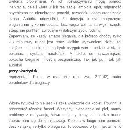
wieloma problemami. W ich rozwiązywaniu mogą pomóc:
inspiracja, cele i wiara w ich realizację, ambicja, upór, odporność
psychiczna na nieuchronne porażki, rozsądek i dobra organizacja
czasu. Autorka udowadnia, że decyzja o systematycznym
bieganiu nie tylko nie osłabia, lecz wręcz wzmacnia więzi, często
stając się punktem zwrotnym w dalszym życiu rodziny.
Zapewniam, że każdy amator biegania, dla którego choćby tylko
kilkuminutowy trucht jest teraz wielkim wyzwaniem, dzięki tej
książce – i po okresie mądrych przygotowań – będzie w stanie
pokonać… dystans maratoński. A także, co najważniejsze,
pokocha bieganie miłością bezgraniczną. Tak jak ja, i tak jak
autorka!
Jerzy Skarżyński,
reprezentant Polski w maratonie (rek. życ. 2:11:42), autor
poradników dla biegaczy
Wbrew tytułowi to nie jest książka wyłącznie dla kobiet. Powinni ją
przeczytać również faceci. Wszyscy, niezależnie od płci, mamy
problemy z motywacją; łatwo snujemy plany, ale bardzo trudno
zabrać nam się do ich realizacji. Kobieta w biegu nam pomoże.
Jest książką nie tylko o bieganiu. To opowieść o tym, jak zmienić