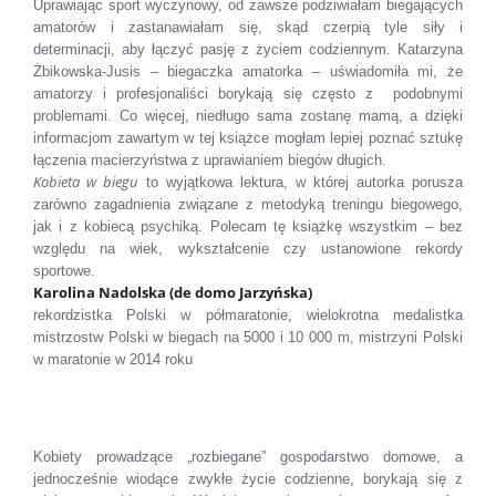
Uprawiając sport wyczynowy, od zawsze podziwiałam biegających
amatorów i zastanawiałam się, skąd czerpią tyle siły i
determinacji, aby łączyć pasję z życiem codziennym. Katarzyna
Żbikowska-Jusis – biegaczka amatorka – uświadomiła mi, że
amatorzy i profesjonaliści borykają się często z podobnymi
problemami. Co więcej, niedługo sama zostanę mamą, a dzięki
informacjom zawartym w tej książce mogłam lepiej poznać sztukę
łączenia macierzyństwa z uprawianiem biegów długich.
Kobieta w biegu
to wyjątkowa lektura, w której autorka porusza
zarówno zagadnienia związane z metodyką treningu biegowego,
jak i z kobiecą psychiką. Polecam tę książkę wszystkim – bez
względu na wiek, wykształcenie czy ustanowione rekordy
sportowe.
Karolina Nadolska (de domo Jarzyńska)
rekordzistka Polski w półmaratonie, wielokrotna medalistka
mistrzostw Polski w biegach na 5000 i 10 000 m, mistrzyni Polski
w maratonie w 2014 roku
Kobiety prowadzące „rozbiegane” gospodarstwo domowe, a
jednocześnie wiodące zwykłe życie codzienne, borykają się z