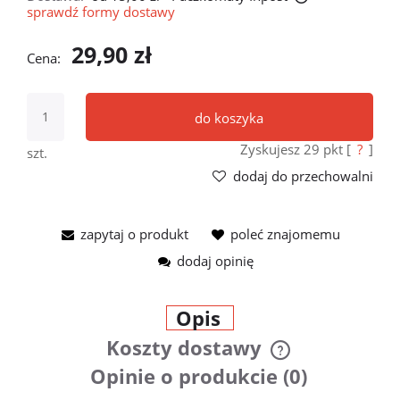
sprawdź formy dostawy
Cena nie zawiera ewentualnych kosztów płatności
29,90 zł
Cena:
do koszyka
Zyskujesz
29
pkt [
?
]
szt.
dodaj do przechowalni
zapytaj o produkt
poleć znajomemu
dodaj opinię
Opis
Koszty dostawy
Cena nie zawiera ewentualnych
Opinie o produkcie (0)
kosztów płatności