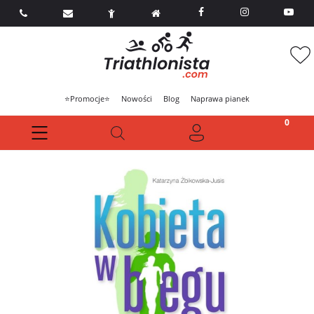



⭐Promocje⭐
Nowości
Blog
Naprawa pianek