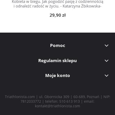
Kobieta w biegu. Jak pogodzić pasję z codziennością
i odnaleźć radość w życiu. - Katarzyna Żbikowska-
Jusis
29,90 zł
Pomoc
Regulamin sklepu
Moje konto
Triathlonista.com | ul. Obornicka 309 | 60-689, Poznań | NIP:
7812033772 | telefon:
510 613 913
| email:
kontakt@triathlonista.com