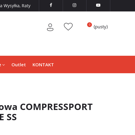
 Wysyłka, Raty



(pusty)
e
Outlet
KONTAKT
egowa COMPRESSPORT
 SS