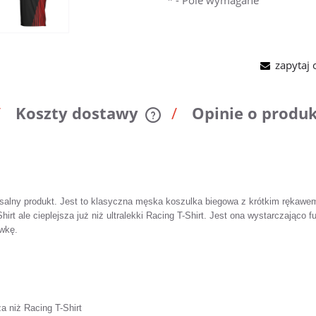
*
- Pole wymagane
zapytaj 
Koszty dostawy
Opinie o produk
Cena nie zawiera ewentualnych
kosztów płatności
rsalny produkt. Jest to klasyczna męska koszulka biegowa z krótkim rękawem
hirt ale cieplejsza już niż ultralekki Racing T-Shirt. Jest ona wystarczająco 
wkę.
a niż Racing T-Shirt