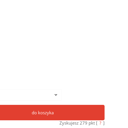
do koszyka
Zyskujesz
279
pkt [
?
]