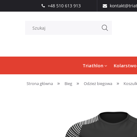
+48 510 613 913
kontakt@tria
Triathlon
Kolarstwo
»
»
»
Strona główna
Bieg
Odzież biegowa
Koszu