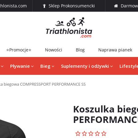
thlonista.com
Sklep Prokonsumencki
Darmowa
⭐Promocje⭐
Nowości
Blog
Naprawa pianek
Pływanie
Bieg
Suplementy i odżywki
Lifestyl
lka biegowa COMPRESSPORT PERFORMANCE SS
Koszulka bi
PERFORMANCE