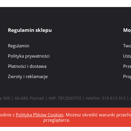
Regulamin sklepu
Mo
Regulamin
Two
Polityka prywatności
Ust
Płatności i dostawa
Prz
Zwroty i reklamacje
Pro
ka 309 | 60-689, Poznań | NIP: 7812033772 | telefon:
510 613 913
| 
godnie z
Polityką Plików Cookies
. Możesz określić warunki przec
przeglądarce.
Sklep internetowy Shoper.pl