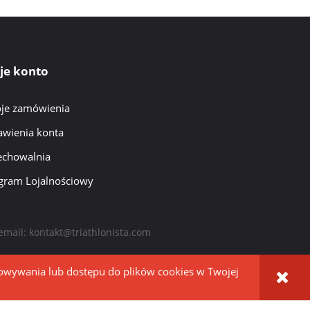
je konto
je zamówienia
awienia konta
echowalnia
gram Lojalnościowy
email:
kontakt@triathlonista.com
howywania lub dostępu do plików cookies w Twojej