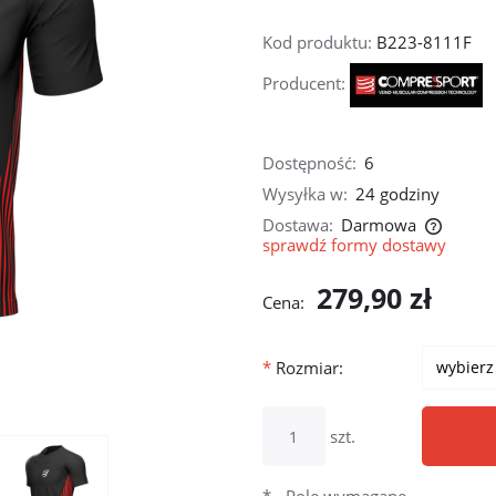
Kod produktu:
B223-8111F
Producent:
Dostępność:
6
Wysyłka w:
24 godziny
Dostawa:
Darmowa
sprawdź formy dostawy
Cena nie zawiera ewentualnych kosztów
279,90 zł
płatności
Cena:
*
Rozmiar:
szt.