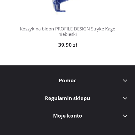
Koszyk na bidon PROFILE DESIGN Stryke Kage
niebieski
39,90 zł
Pomoc
Regulamin sklepu
Moje konto