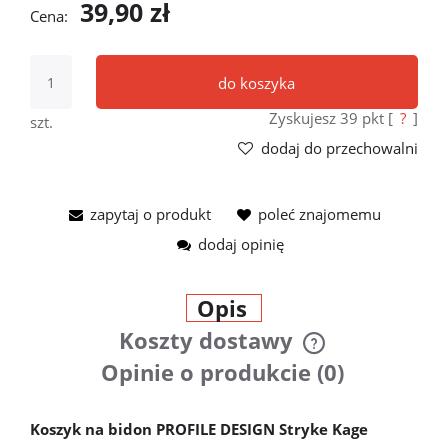
39,90 zł
Cena:
do koszyka
Zyskujesz
39
pkt [
?
]
szt.
dodaj do przechowalni
zapytaj o produkt
poleć znajomemu
dodaj opinię
Opis
Koszty dostawy
Cena nie zawiera ewentualnych
Opinie o produkcie (0)
kosztów płatności
Koszyk na bidon PROFILE DESIGN Stryke Kage