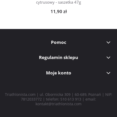
cytrusowy - saszetka 47g
11,90 zł
Pomoc
Regulamin sklepu
Moje konto
Triathlonista.com | ul. Obornicka 309 | 60-689, Poznań | NIP:
7812033772 | telefon:
510 613 913
| email:
kontakt@triathlonista.com