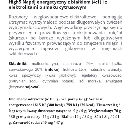
High5 Napój energetyczny z białkiem (4:1) i z
elektrolitami o smaku cytrusowym
Roztwory węglowodanowo-elektrolitowe pomagają
utrzymać wytrzymałość podczas długotrwałych ćwiczeń
wytrzymałościowych. Węglowodany przyczyniają się do
przywrócenia prawidłowego funkcjonowania mięśni
(skurczu) po bardzo wytężonym lub długotrwałym
wysiłku fizycznym prowadzącym do zmęczenia mięśni i
wyczerpania zapasów glikogenu w mięśniach
szkieletowych.
Składniki:
maltodekstryna, sacharoza 24%, izolat białka
mleko
serwatkowego 20% (
), fruktoza 16%, naturalne aromaty,
kwas spożywczy (kwas jabłkowy), regulatory kwasowości
(cytrynian sodu, cytrynian potasu), sól morska, emulgator
sojowa
(lecytyna
).
Informacje odżywcze (w 100 g / w 1 porcji 47 g): Wartość
energetyczna: 1615 kJ (380 kcal) / 759 kJ (179 kcal); Tłuszcze: 0 g /
0 g; w tym kwasy tłuszczowe nasycone: 0 g / 0 g; Węglowodany: 76 g
/ 36 g; w tym cukry: 44 g / 21 g; Białko: 19 g / 8,9 g; Sól: 1,3 g / 0,61
g. Zawartość sodu: 240 mg / 47 g