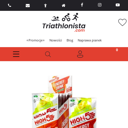



⭐Promocje⭐
Nowości
Blog
Naprawa pianek