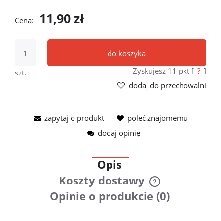
11,90 zł
Cena:
do koszyka
Zyskujesz
11
pkt [
?
]
szt.
dodaj do przechowalni
zapytaj o produkt
poleć znajomemu
dodaj opinię
Opis
Koszty dostawy
Cena nie zawiera ewentualnych
Opinie o produkcie (0)
kosztów płatności