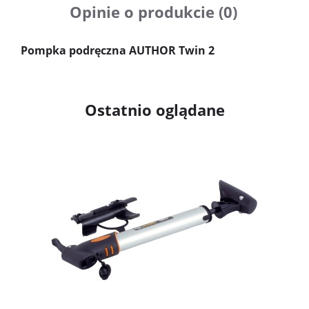
Cena nie zawiera ewentualnych
Opinie o produkcie (0)
kosztów płatności
Pompka podręczna AUTHOR Twin 2
Ostatnio oglądane