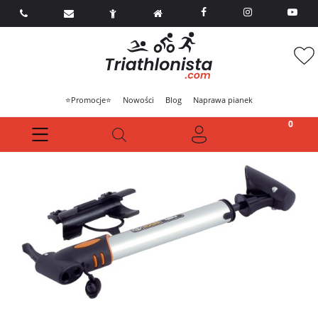



⭐Promocje⭐
Nowości
Blog
Naprawa pianek