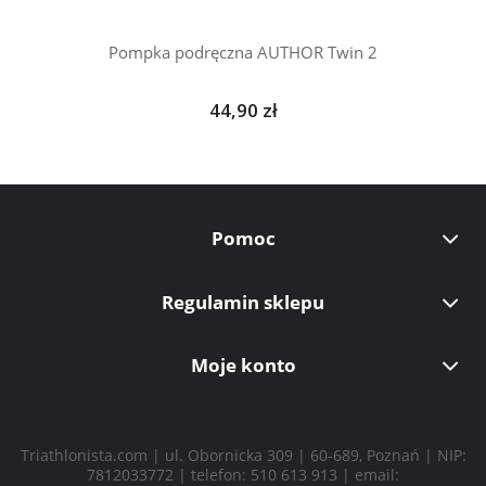
Pompka podręczna AUTHOR Twin 2
44,90 zł
Pomoc
Regulamin sklepu
Moje konto
Triathlonista.com | ul. Obornicka 309 | 60-689, Poznań | NIP:
7812033772 | telefon:
510 613 913
| email: