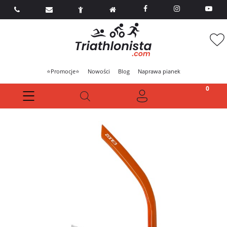



⭐Promocje⭐
Nowości
Blog
Naprawa pianek