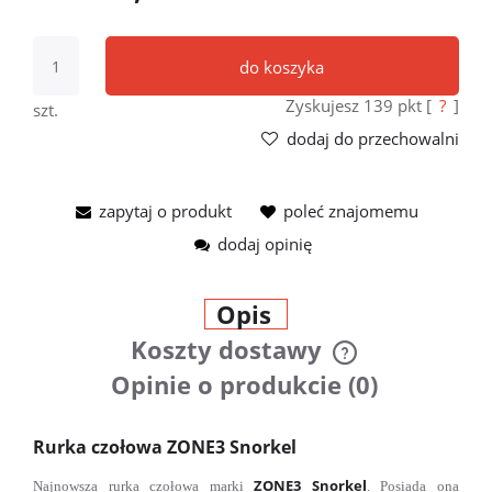
do koszyka
Zyskujesz
139
pkt [
?
]
szt.
dodaj do przechowalni
zapytaj o produkt
poleć znajomemu
dodaj opinię
Opis
Koszty dostawy
Cena nie zawiera ewentualnych
Opinie o produkcie (0)
kosztów płatności
Rurka czołowa ZONE3 Snorkel
ZONE3 Snorkel
Najnowsza rurka czołowa marki
. Posiada ona