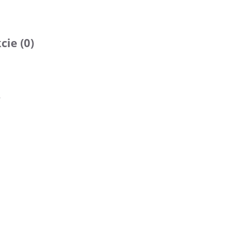
cie (0)
.