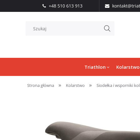
+48 510 613 913
kontakt@tria
Triathlon
Kolarstwo
»
»
Strona główna
Kolarstwo
Siodełka i wsporniki kol