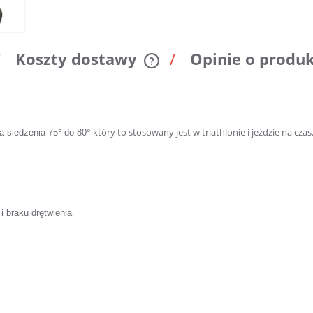
Koszty dostawy
Opinie o produk
Cena nie zawiera ewentualnych
kosztów płatności
°
° który to stosowany jest w triathlonie i jeździe na czas
a siedzenia 75
do 80
i braku drętwienia