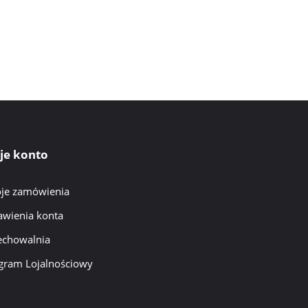
je konto
je zamówienia
awienia konta
echowalnia
gram Lojalnościowy