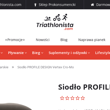
thlonista.com
Sklep Prokonsumencki
Darmowa
⭐Promocje⭐
Nowości
Blog
Naprawa pianek
Pływanie
Bieg
Suplementy i odżywki
Lifestyl
»
arskie
Siodło PROFILE DESIGN Vertex Cro-Mo
Siodło PROFIL