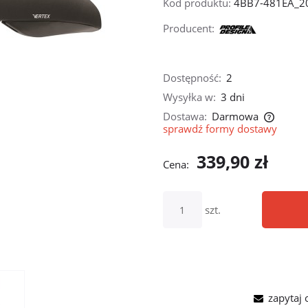
Kod produktu:
4BB7-481EA_2
Producent:
Dostępność:
2
Wysyłka w:
3 dni
Dostawa:
Darmowa
sprawdź formy dostawy
Cena nie zawiera ewentualnych kosztów
339,90 zł
płatności
Cena:
szt.
zapytaj 