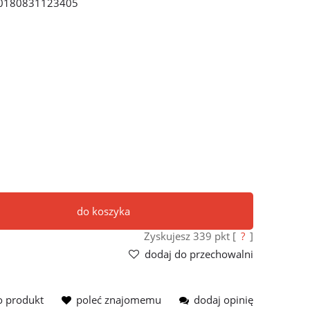
0180831123405
do koszyka
Zyskujesz
339
pkt [
?
]
dodaj do przechowalni
o produkt
poleć znajomemu
dodaj opinię