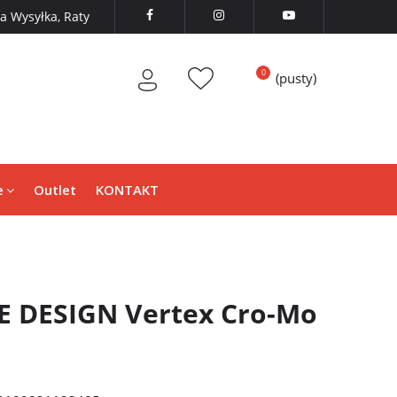
 Wysyłka, Raty



(pusty)
e
Outlet
KONTAKT
E DESIGN Vertex Cro-Mo