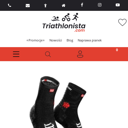



⭐Promocje⭐
Nowości
Blog
Naprawa pianek