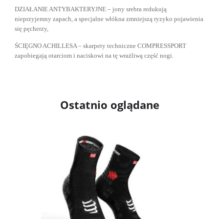
DZIAŁANIE ANTYBAKTERYJNE – jony srebra redukują
nieprzyjemny zapach, a specjalne włókna zmniejszą ryzyko pojawienia
się pęcherzy,
ŚCIĘGNO ACHILLESA – skarpety techniczne COMPRESSPORT
zapobiegają otarciom i naciskowi na tę wrażliwą część nogi.
Ostatnio oglądane