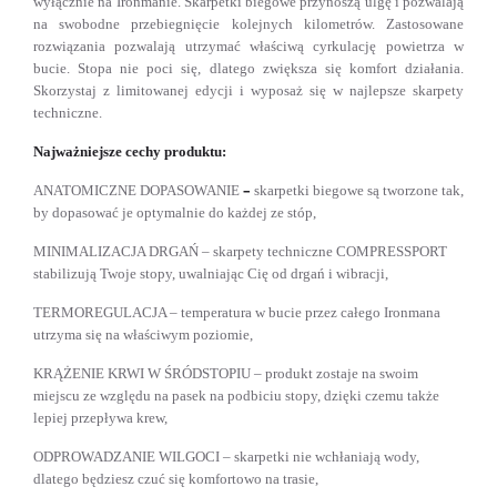
wyłącznie na Ironmanie. Skarpetki biegowe przynoszą ulgę i pozwalają
na swobodne przebiegnięcie kolejnych kilometrów. Zastosowane
rozwiązania pozwalają utrzymać właściwą cyrkulację powietrza w
bucie. Stopa nie poci się, dlatego zwiększa się komfort działania.
Skorzystaj z limitowanej edycji i wyposaż się w najlepsze skarpety
techniczne.
Najważniejsze cechy produktu:
–
ANATOMICZNE DOPASOWANIE
skarpetki biegowe są tworzone tak,
by dopasować je optymalnie do każdej ze stóp,
MINIMALIZACJA DRGAŃ – skarpety techniczne COMPRESSPORT
stabilizują Twoje stopy, uwalniając Cię od drgań i wibracji,
TERMOREGULACJA – temperatura w bucie przez całego Ironmana
utrzyma się na właściwym poziomie,
KRĄŻENIE KRWI W ŚRÓDSTOPIU – produkt zostaje na swoim
miejscu ze względu na pasek na podbiciu stopy, dzięki czemu także
lepiej przepływa krew,
ODPROWADZANIE WILGOCI – skarpetki nie wchłaniają wody,
dlatego będziesz czuć się komfortowo na trasie,