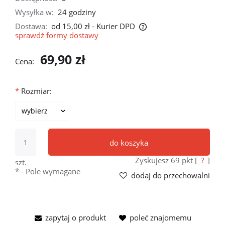
Wysyłka w:
24 godziny
Dostawa:
od 15,00 zł
- Kurier DPD
sprawdź formy dostawy
Cena nie zawiera ewentualnych kosztów płatności
69,90 zł
Cena:
*
Rozmiar:
do koszyka
Zyskujesz
69
pkt [
?
]
szt.
*
- Pole wymagane
dodaj do przechowalni
zapytaj o produkt
poleć znajomemu