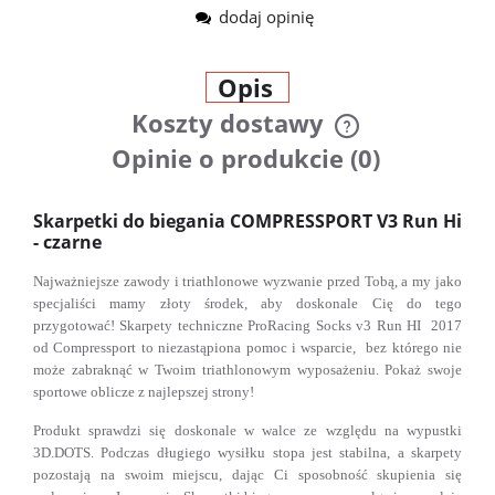
dodaj opinię
Opis
Koszty dostawy
Cena nie zawiera ewentualnych
Opinie o produkcie (0)
kosztów płatności
Skarpetki do biegania COMPRESSPORT V3 Run Hi
- czarne
Najważniejsze zawody i triathlonowe wyzwanie przed Tobą, a my jako
specjaliści mamy złoty środek, aby doskonale Cię do tego
przygotować! Skarpety techniczne ProRacing Socks v3 Run HI 2017
od Compressport to niezastąpiona pomoc i wsparcie, bez którego nie
może zabraknąć w Twoim triathlonowym wyposażeniu. Pokaż swoje
sportowe oblicze z najlepszej strony!
Produkt sprawdzi się doskonale w walce ze względu na wypustki
3D.DOTS. Podczas długiego wysiłku stopa jest stabilna, a skarpety
pozostają na swoim miejscu, dając Ci sposobność skupienia się