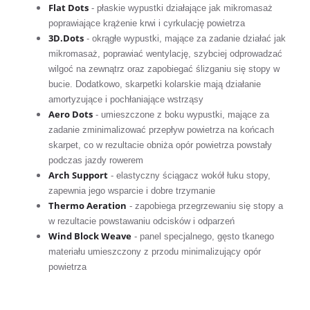
Flat Dots
- płaskie wypustki działające jak mikromasaż
poprawiające krążenie krwi i cyrkulację powietrza
3D.Dots
- okrągłe wypustki, mające za zadanie działać jak
mikromasaż, poprawiać wentylację, szybciej odprowadzać
wilgoć na zewnątrz oraz zapobiegać ślizganiu się stopy w
bucie. Dodatkowo, skarpetki kolarskie mają działanie
amortyzujące i pochłaniające wstrząsy
Aero Dots
- umieszczone z boku wypustki, mające za
zadanie zminimalizować przepływ powietrza na końcach
skarpet, co w rezultacie obniża opór powietrza powstały
podczas jazdy rowerem
Arch Support
- elastyczny ściągacz wokół łuku stopy,
zapewnia jego wsparcie i dobre trzymanie
Thermo Aeration
- zapobiega przegrzewaniu się stopy a
w rezultacie powstawaniu odcisków i odparzeń
Wind Block Weave
- panel specjalnego, gęsto tkanego
materiału umieszczony z przodu minimalizujący opór
powietrza