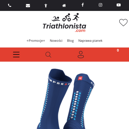



⭐Promocje⭐
Nowości
Blog
Naprawa pianek