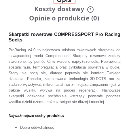
Koszty dostawy
Cena nie zawiera ewentualnych
Opinie o produkcie (0)
kosztów płatności
Skarpetki rowerowe COMPRESSPORT Pro Racing
Socks
ProRacing V4.0 to najnowsza odsłona rowerowych skarpetek od
szwajcarskiej marki Compressport. Skarpety rowerowe zostały
stworzone, by pomóc Ci w walce o najwyższe cele. Poprawiona
została m.in. termoregulacja oraz cyrkulacja powietrza w bucie.
Stopy nie pocą się, dlatego poprawia się komfort Twojego
działania. Ponadto, zastosowana technologia 3D.DOTS ma za
zadanie wywoływać mikromasaż, co zmniejsza zmęczenie i już w
trakcie wysiłku wpływa na proces regeneracji. Najnowsze
skarpetki doskonale pochłaniaja wstrząsy powstałe podczas
wysiłku dzięki czemu możesz ścigać się dłużej i mocniej.
Najważniejsze cechy produktu:
Dobra oddychalność