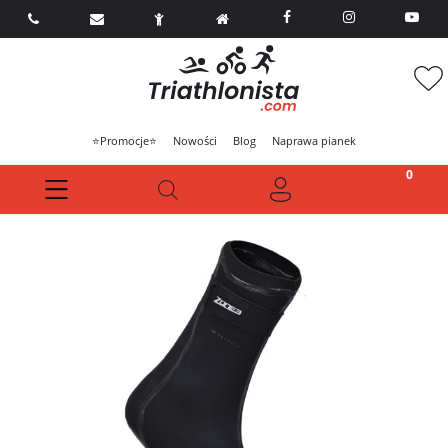



⭐Promocje⭐
Nowości
Blog
Naprawa pianek