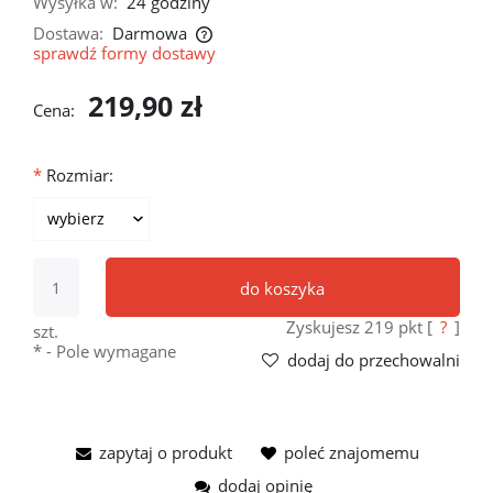
Wysyłka w:
24 godziny
Dostawa:
Darmowa
sprawdź formy dostawy
Cena nie zawiera ewentualnych kosztów płatności
219,90 zł
Cena:
*
Rozmiar:
do koszyka
Zyskujesz
219
pkt [
?
]
szt.
*
- Pole wymagane
dodaj do przechowalni
zapytaj o produkt
poleć znajomemu
dodaj opinię