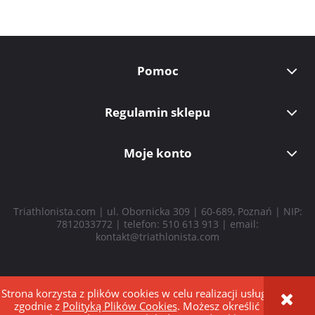
Pomoc
Regulamin sklepu
Moje konto
Triathlonista.com | ul. Obornicka 309 | 60-689, Poznań | NIP:
7812033772 | telefon:
510 613 913
| email:
kontakt@triathlonista.com
Strona korzysta z plików cookies w celu realizacji usług i
pokaż pełną wersję strony
zgodnie z
Polityką Plików Cookies
. Możesz określić