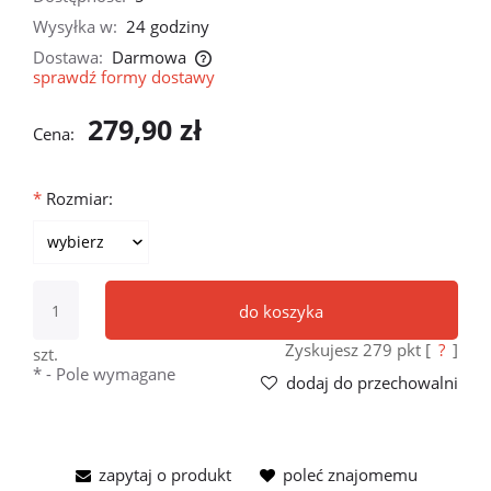
Wysyłka w:
24 godziny
Dostawa:
Darmowa
sprawdź formy dostawy
Cena nie zawiera ewentualnych kosztów płatności
279,90 zł
Cena:
*
Rozmiar:
do koszyka
Zyskujesz
279
pkt [
?
]
szt.
*
- Pole wymagane
dodaj do przechowalni
zapytaj o produkt
poleć znajomemu