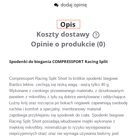
dodaj opinię
Opis
Koszty dostawy
Cena nie zawiera ewentualnych
Opinie o produkcie (0)
kosztów płatności
Spodenki do biegania COMPRESSPORT Racing Split
Compressport Racing Split Short to krótkie spodenki biegowe.
Bardzo lekkie, cechują się niską wagą - ważą tylko 40 g.
Wykonane z cienkiego przewiewnego materiału, z dziurkowanym
panelem z mikrofibry z tyłu są dobrze wentylowane i oddychające.
Luźny krój oraz rozcięcia po bokach nogawek zapewniają swobodę
ruchów i komfort a specjalny, membranowy materiał
zapobiega przyklejaniu się spodenek do ciała. Spodenki biegowe
Racing Split Short posiadają wbudowane majtki wykonane z
miękkiej mikrofibry, minimalizuje to ryzyko występowania
nieprzyjemnych otarć oraz nie wymaga używania bielizny pod.