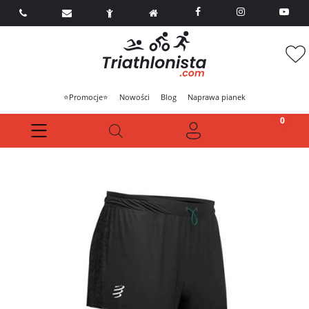



⭐Promocje⭐
Nowości
Blog
Naprawa pianek