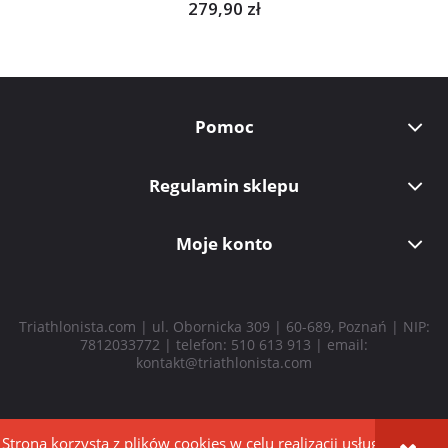
279,90 zł
Pomoc
Regulamin sklepu
Moje konto
Triathlonista.com | ul. Obornicka 309 | 60-689, Poznań | NIP:
7812033772 | telefon:
510 613 913
| email:
kontakt@triathlonista.com
Strona korzysta z plików cookies w celu realizacji usług i
pokaż pełną wersję strony