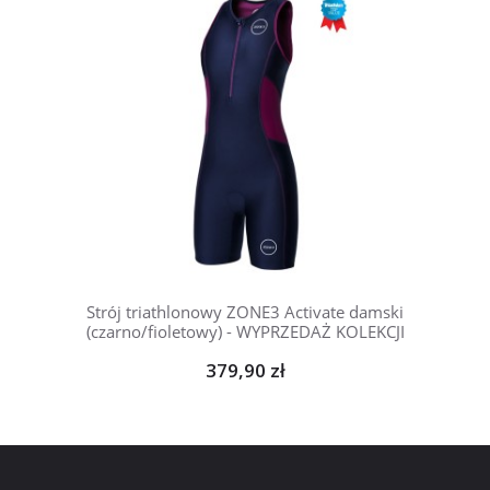
Strój triathlonowy ZONE3 Activate damski
(czarno/fioletowy) - WYPRZEDAŻ KOLEKCJI
379,90 zł