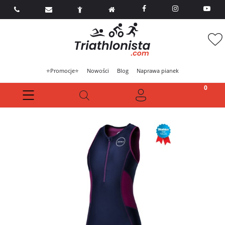



⭐Promocje⭐
Nowości
Blog
Naprawa pianek