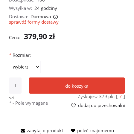
Wysyłka w:
24 godziny
Dostawa:
Darmowa
sprawdź formy dostawy
Cena nie zawiera ewentualnych kosztów płatności
379,90 zł
Cena:
*
Rozmiar:
do koszyka
Zyskujesz
379
pkt [
?
]
szt.
*
- Pole wymagane
dodaj do przechowalni
zapytaj o produkt
poleć znajomemu