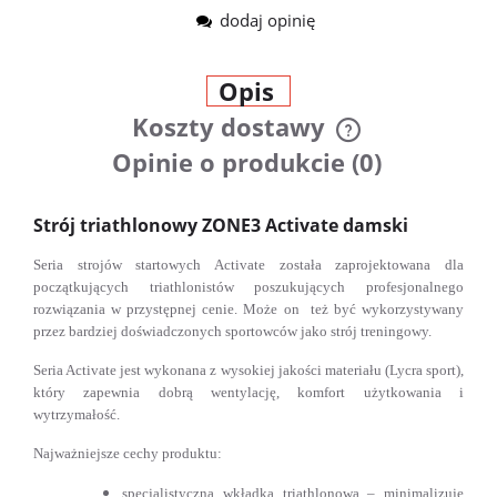
dodaj opinię
Opis
Koszty dostawy
Cena nie zawiera ewentualnych
Opinie o produkcie (0)
kosztów płatności
Strój triathlonowy ZONE3 Activate damski
Seria strojów startowych Activate została zaprojektowana dla
początkujących triathlonistów poszukujących profesjonalnego
rozwiązania w przystępnej cenie. Może on też być wykorzystywany
przez bardziej doświadczonych sportowców jako strój treningowy.
Seria Activate jest wykonana z wysokiej jakości materiału (Lycra sport),
który zapewnia dobrą wentylację, komfort użytkowania i
wytrzymałość.
Najważniejsze cechy produktu:
specjalistyczna wkładka triathlonowa – minimalizuje